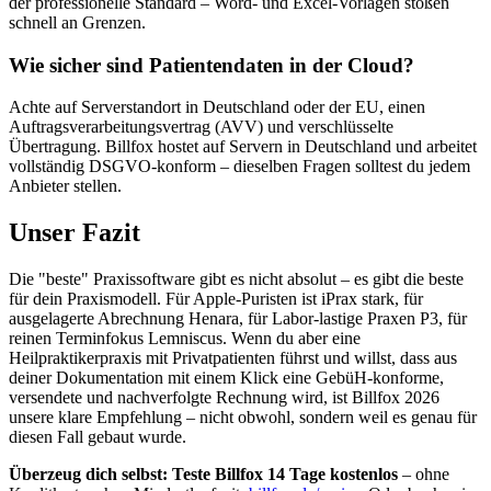
der professionelle Standard – Word- und Excel-Vorlagen stoßen
schnell an Grenzen.
Wie sicher sind Patientendaten in der Cloud?
Achte auf Serverstandort in Deutschland oder der EU, einen
Auftragsverarbeitungsvertrag (AVV) und verschlüsselte
Übertragung. Billfox hostet auf Servern in Deutschland und arbeitet
vollständig DSGVO-konform – dieselben Fragen solltest du jedem
Anbieter stellen.
Unser Fazit
Die "beste" Praxissoftware gibt es nicht absolut – es gibt die beste
für dein Praxismodell. Für Apple-Puristen ist iPrax stark, für
ausgelagerte Abrechnung Henara, für Labor-lastige Praxen P3, für
reinen Terminfokus Lemniscus. Wenn du aber eine
Heilpraktikerpraxis mit Privatpatienten führst und willst, dass aus
deiner Dokumentation mit einem Klick eine GebüH-konforme,
versendete und nachverfolgte Rechnung wird, ist Billfox 2026
unsere klare Empfehlung – nicht obwohl, sondern weil es genau für
diesen Fall gebaut wurde.
Überzeug dich selbst: Teste Billfox 14 Tage kostenlos
– ohne