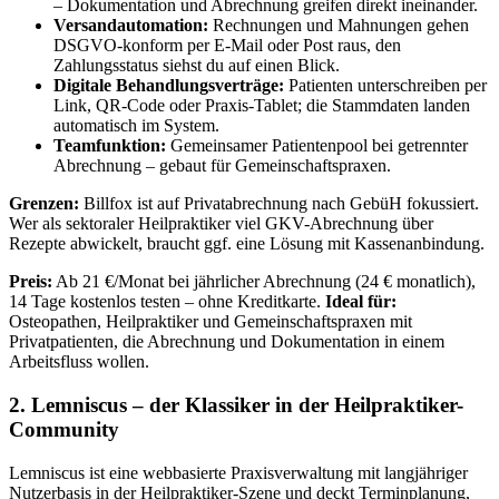
– Dokumentation und Abrechnung greifen direkt ineinander.
Versandautomation:
Rechnungen und Mahnungen gehen
DSGVO-konform per E-Mail oder Post raus, den
Zahlungsstatus siehst du auf einen Blick.
Digitale Behandlungsverträge:
Patienten unterschreiben per
Link, QR-Code oder Praxis-Tablet; die Stammdaten landen
automatisch im System.
Teamfunktion:
Gemeinsamer Patientenpool bei getrennter
Abrechnung – gebaut für Gemeinschaftspraxen.
Grenzen:
Billfox ist auf Privatabrechnung nach GebüH fokussiert.
Wer als sektoraler Heilpraktiker viel GKV-Abrechnung über
Rezepte abwickelt, braucht ggf. eine Lösung mit Kassenanbindung.
Preis:
Ab 21 €/Monat bei jährlicher Abrechnung (24 € monatlich),
14 Tage kostenlos testen – ohne Kreditkarte.
Ideal für:
Osteopathen, Heilpraktiker und Gemeinschaftspraxen mit
Privatpatienten, die Abrechnung und Dokumentation in einem
Arbeitsfluss wollen.
2. Lemniscus – der Klassiker in der Heilpraktiker-
Community
Lemniscus ist eine webbasierte Praxisverwaltung mit langjähriger
Nutzerbasis in der Heilpraktiker-Szene und deckt Terminplanung,