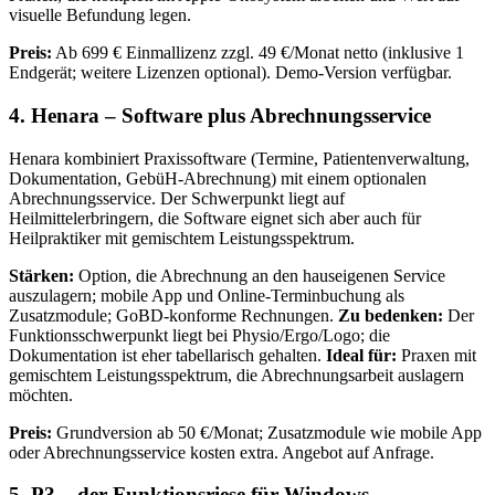
visuelle Befundung legen.
Preis:
Ab 699 € Einmallizenz zzgl. 49 €/Monat netto (inklusive 1
Endgerät; weitere Lizenzen optional). Demo-Version verfügbar.
4. Henara – Software plus Abrechnungsservice
Henara kombiniert Praxissoftware (Termine, Patientenverwaltung,
Dokumentation, GebüH-Abrechnung) mit einem optionalen
Abrechnungsservice. Der Schwerpunkt liegt auf
Heilmittelerbringern, die Software eignet sich aber auch für
Heilpraktiker mit gemischtem Leistungsspektrum.
Stärken:
Option, die Abrechnung an den hauseigenen Service
auszulagern; mobile App und Online-Terminbuchung als
Zusatzmodule; GoBD-konforme Rechnungen.
Zu bedenken:
Der
Funktionsschwerpunkt liegt bei Physio/Ergo/Logo; die
Dokumentation ist eher tabellarisch gehalten.
Ideal für:
Praxen mit
gemischtem Leistungsspektrum, die Abrechnungsarbeit auslagern
möchten.
Preis:
Grundversion ab 50 €/Monat; Zusatzmodule wie mobile App
oder Abrechnungsservice kosten extra. Angebot auf Anfrage.
5. P3 – der Funktionsriese für Windows