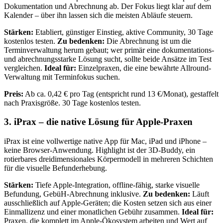
Dokumentation und Abrechnung ab. Der Fokus liegt klar auf dem
Kalender – über ihn lassen sich die meisten Abläufe steuern.
Stärken:
Etabliert, günstiger Einstieg, aktive Community, 30 Tage
kostenlos testen.
Zu bedenken:
Die Abrechnung ist um die
Terminverwaltung herum gebaut; wer primär eine dokumentations-
und abrechnungsstarke Lösung sucht, sollte beide Ansätze im Test
vergleichen.
Ideal für:
Einzelpraxen, die eine bewährte Allround-
Verwaltung mit Terminfokus suchen.
Preis:
Ab ca. 0,42 € pro Tag (entspricht rund 13 €/Monat), gestaffelt
nach Praxisgröße. 30 Tage kostenlos testen.
3. iPrax – die native Lösung für Apple-Praxen
iPrax ist eine vollwertige native App für Mac, iPad und iPhone –
keine Browser-Anwendung. Highlight ist der 3D-Buddy, ein
rotierbares dreidimensionales Körpermodell in mehreren Schichten
für die visuelle Befunderhebung.
Stärken:
Tiefe Apple-Integration, offline-fähig, starke visuelle
Befundung, GebüH-Abrechnung inklusive.
Zu bedenken:
Läuft
ausschließlich auf Apple-Geräten; die Kosten setzen sich aus einer
Einmallizenz und einer monatlichen Gebühr zusammen.
Ideal für:
Praxen, die komplett im Apple-Ökosystem arbeiten und Wert auf