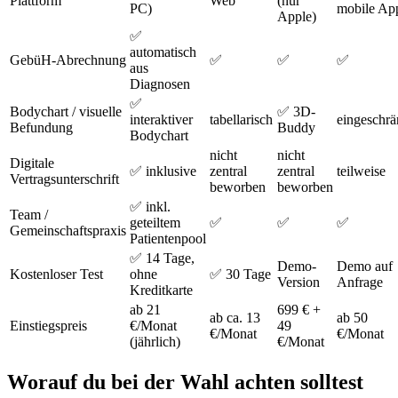
Plattform
Web
(nur
PC)
mobile Ap
Apple)
✅
automatisch
GebüH-Abrechnung
✅
✅
✅
aus
Diagnosen
✅
Bodychart / visuelle
✅ 3D-
interaktiver
tabellarisch
eingeschrä
Befundung
Buddy
Bodychart
nicht
nicht
Digitale
✅ inklusive
zentral
zentral
teilweise
Vertragsunterschrift
beworben
beworben
✅ inkl.
Team /
geteiltem
✅
✅
✅
Gemeinschaftspraxis
Patientenpool
✅ 14 Tage,
Demo-
Demo auf
Kostenloser Test
ohne
✅ 30 Tage
Version
Anfrage
Kreditkarte
ab 21
699 € +
ab ca. 13
ab 50
Einstiegspreis
€/Monat
49
€/Monat
€/Monat
(jährlich)
€/Monat
Worauf du bei der Wahl achten solltest