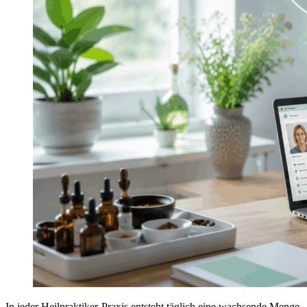
In jeder Heilpraktiker-Praxis entsteht täglich eine wachsende Menge